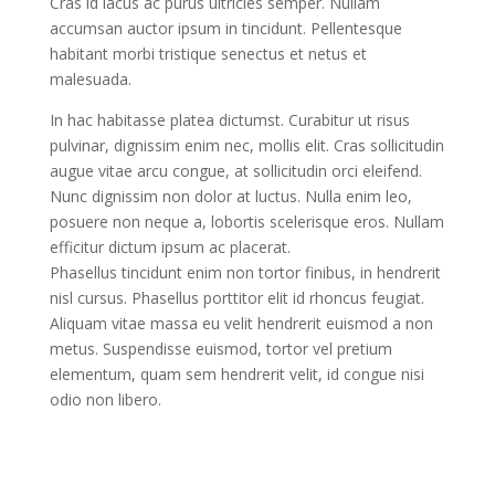
Cras id lacus ac purus ultricies semper. Nullam
accumsan auctor ipsum in tincidunt. Pellentesque
habitant morbi tristique senectus et netus et
malesuada.
In hac habitasse platea dictumst. Curabitur ut risus
pulvinar, dignissim enim nec, mollis elit. Cras sollicitudin
augue vitae arcu congue, at sollicitudin orci eleifend.
Nunc dignissim non dolor at luctus. Nulla enim leo,
posuere non neque a, lobortis scelerisque eros. Nullam
efficitur dictum ipsum ac placerat.
Phasellus tincidunt enim non tortor finibus, in hendrerit
nisl cursus. Phasellus porttitor elit id rhoncus feugiat.
Aliquam vitae massa eu velit hendrerit euismod a non
metus. Suspendisse euismod, tortor vel pretium
elementum, quam sem hendrerit velit, id congue nisi
odio non libero.